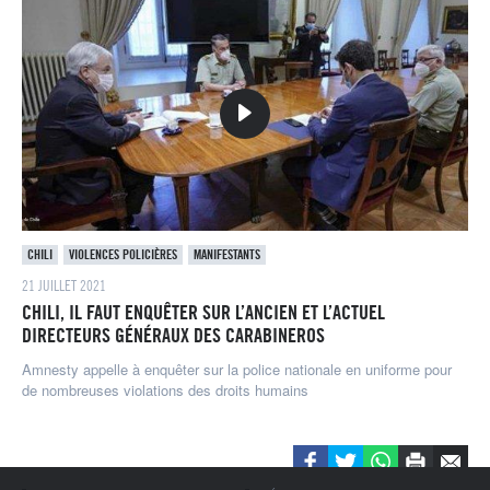
CHILI
VIOLENCES POLICIÈRES
MANIFESTANTS
21 JUILLET 2021
CHILI, IL FAUT ENQUÊTER SUR L’ANCIEN ET L’ACTUEL
DIRECTEURS GÉNÉRAUX DES CARABINEROS
Amnesty appelle à enquêter sur la police nationale en uniforme pour
de nombreuses violations des droits humains
Pied de page