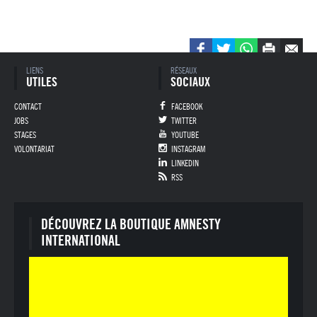
Pied de page
LIENS
RÉSEAUX
UTILES
SOCIAUX
CONTACT
FACEBOOK
JOBS
TWITTER
STAGES
YOUTUBE
VOLONTARIAT
INSTAGRAM
LINKEDIN
RSS
DÉCOUVREZ LA BOUTIQUE AMNESTY
INTERNATIONAL