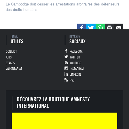
Le Cambodge doit cesser les arrestations arbitraires des défenseurs
des droits humains
Pied de page
LIENS
RÉSEAUX
UTILES
SOCIAUX
CONTACT
FACEBOOK
JOBS
TWITTER
STAGES
YOUTUBE
VOLONTARIAT
INSTAGRAM
LINKEDIN
RSS
DÉCOUVREZ LA BOUTIQUE AMNESTY
INTERNATIONAL