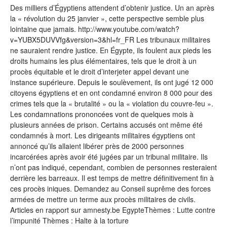
Des milliers d’Égyptiens attendent d’obtenir justice. Un an après
la « révolution du 25 janvier », cette perspective semble plus
lointaine que jamais. http://www.youtube.com/watch?
v=YUBX5DUVVfg&version=3&hl=fr_FR Les tribunaux militaires
ne sauraient rendre justice. En Égypte, ils foulent aux pieds les
droits humains les plus élémentaires, tels que le droit à un
procès équitable et le droit d’interjeter appel devant une
instance supérieure. Depuis le soulèvement, ils ont jugé 12 000
citoyens égyptiens et en ont condamné environ 8 000 pour des
crimes tels que la « brutalité » ou la « violation du couvre-feu ».
Les condamnations prononcées vont de quelques mois à
plusieurs années de prison. Certains accusés ont même été
condamnés à mort. Les dirigeants militaires égyptiens ont
annoncé qu’ils allaient libérer près de 2000 personnes
incarcérées après avoir été jugées par un tribunal militaire. Ils
n’ont pas indiqué, cependant, combien de personnes resteraient
derrière les barreaux. Il est temps de mettre définitivement fin à
ces procès iniques. Demandez au Conseil suprême des forces
armées de mettre un terme aux procès militaires de civils.
Articles en rapport sur amnesty.be EgypteThèmes : Lutte contre
l’impunité Thèmes : Halte à la torture