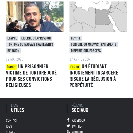
EGYPTE
LIBERTE D’EXPRESSION
EGYPTE
TORTURE OU MAUVAIS TRAITEMENTS
TORTURE OU MAUVAIS TRAITEMENTS
RELIGION
DISPARITIONS FORCÉES
12 MAI 2026
17 AVRIL 2026
UN PRISONNIER
UN ÉTUDIANT
ÉCRIRE
ÉCRIRE
VICTIME DE TORTURE JUGÉ
INJUSTEMENT INCARCÉRÉ
POUR SES CONVICTIONS
RISQUE LA RÉCLUSION À
RELIGIEUSES
PERPÉTUITÉ
Pied de page
LIENS
RÉSEAUX
UTILES
SOCIAUX
CONTACT
FACEBOOK
JOBS
TWITTER
STAGES
YOUTUBE