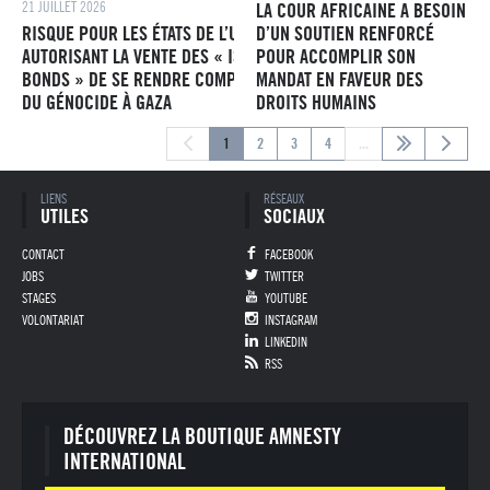
21 JUILLET 2026
LA COUR AFRICAINE A BESOIN
RISQUE POUR LES ÉTATS DE L’UE
D’UN SOUTIEN RENFORCÉ
AUTORISANT LA VENTE DES « ISRAEL
POUR ACCOMPLIR SON
BONDS » DE SE RENDRE COMPLICES
MANDAT EN FAVEUR DES
DU GÉNOCIDE À GAZA
DROITS HUMAINS
1
2
3
4
...
Pied de page
LIENS
RÉSEAUX
UTILES
SOCIAUX
CONTACT
FACEBOOK
JOBS
TWITTER
STAGES
YOUTUBE
VOLONTARIAT
INSTAGRAM
LINKEDIN
RSS
DÉCOUVREZ LA BOUTIQUE AMNESTY
INTERNATIONAL