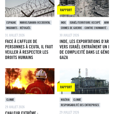
RAPPORT
ESPAGNE
MAROC/SAHARA OCCIDENTAL
INDE
ISRAËL/TERRITOIRE OCCUPÉ
ARMEME
MIGRANTS - RÉFUGIÉS
CRIMES DE GUERRE - CONTRE L’HUMANITÉ - GÉN
31 JUILLET 2026
30 JUILLET 2026
FACE À L’AFFLUX DE
INDE, LES EXPORTATIONS D’ARME
PERSONNES À CEUTA, IL FAUT
VERS ISRAËL ENTRAÎNENT UN RI
VEILLER À RESPECTER LES
DE COMPLICITÉ DANS LE GÉNOCI
DROITS HUMAINS
GAZA
RAPPORT
CLIMAT
NIGÉRIA
CLIMAT
RESPONSABILITÉ DES ENTREPRISES
29 JUILLET 2026
29 JUILLET 2026
CHALEUR EXTRÊME :