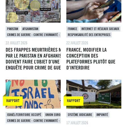
PAKISTAN
AFGHANISTAN
FRANCE
INTERNET ET RÉSEAUX SOCIAUX
CRIMES DE GUERRE - CONTRE L’HUMANITÉ - GÉNOCIDE
RESPONSABILITÉ DES ENTREPRISES
22 JUILLET 2026
22 JUILLET 2026
DES FRAPPES MEURTRIÈRES MENÉES
FRANCE, MODIFIER LA
PAR LE PAKISTAN EN AFGHANISTAN
CONCEPTION DES
DOIVENT FAIRE L’OBJET D’UNE
PLATEFORMES PLUTÔT QUE
ENQUÊTE POUR CRIME DE GUERRE
D’INTERDIRE
RAPPORT
RAPPORT
ISRAËL/TERRITOIRE OCCUPÉ
UNION EUROPÉENNE
SYSTÈME JUDICIAIRE
IMPUNITÉ
CRIMES DE GUERRE - CONTRE L’HUMANITÉ - GÉNOCIDE
17 JUILLET 2026